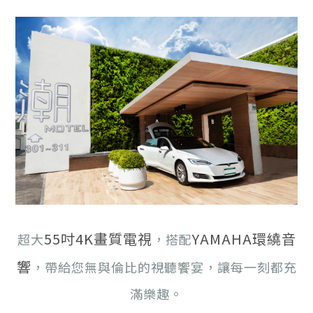
55吋4K畫質電視
YAMAHA環繞音
超大
，搭配
響
，帶給您無與倫比的視聽饗宴，讓每一刻都充
滿樂趣。