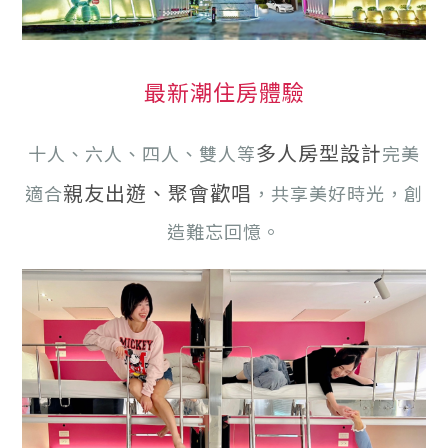
最新潮住房體驗
多人房型設計
十人、六人、四人、雙人等
完美
親友出遊、聚會歡唱
適合
，共享美好時光，創
造難忘回憶。