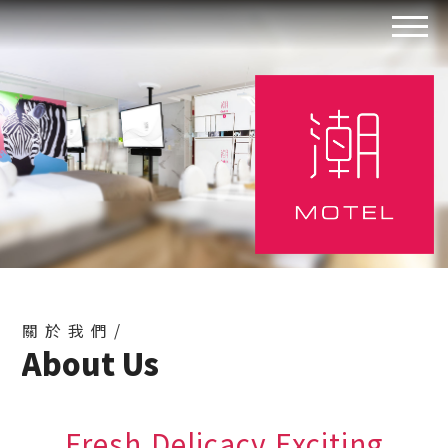
關於我們/
About Us
Fresh.Delicacy.Exciting