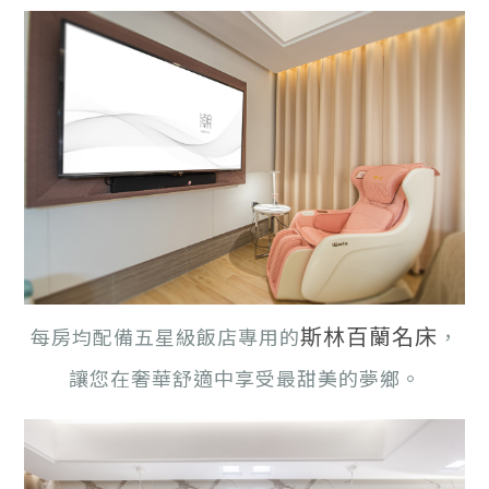
斯林百蘭名床
每房均配備五星級飯店專用的
，
讓您在奢華舒適中享受最甜美的夢鄉。