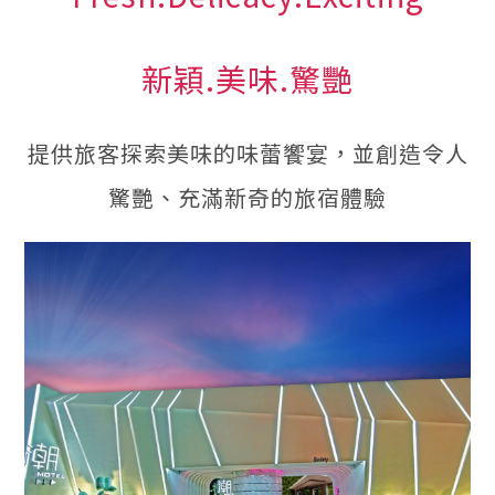
新穎.美味.驚艷
提供旅客探索美味的味蕾饗宴，並創造令人
驚艷、充滿新奇的旅宿體驗