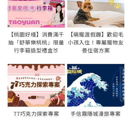
【桃園好棧】消費滿千
【萌寵渡假趣】歡迎毛
抽「舒華樂桃桃」限量
小孩入住！專屬寵物友
行李箱造型禮盒🍑
善住宿方案
77巧克力探索專案
手信霧隱城漫旅專案