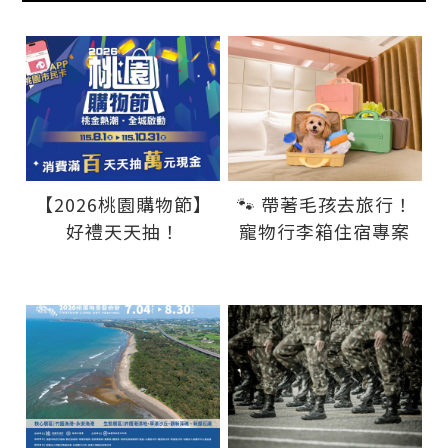
【2026桃園購物節】
🐾 帶著毛孩去旅行！
好禮天天抽！
寵物行李箱住宿專案