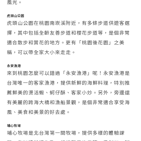
風光。
虎頭山公園
虎頭山公園在桃園南崁溪附近，有多條步道供遊客選
擇，其中包括全齡友善步道和櫻花步道等，是個非常
適合散步和賞花的地方。更有「桃園後花園」之美
稱，可以帶全家大小來走走。
永安漁港
來到桃園怎麼可以錯過「永安漁港」呢！永安漁港是
台灣唯一的客家漁港，提供新鮮的海鮮料理，特別推
薦鮮美的燙活蝦、蚵仔酥、客家小炒。另外，旁邊還
有美麗的跨海大橋和漁船景觀，是個非常適合享受海
風、美食和美景的好去處。
埔心牧場
埔心牧場是北台灣第一間牧場，提供多樣的體驗課