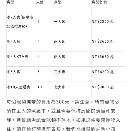
房型
人數
床型
房型售價
潮2人房(按摩浴
2
一大床
NT$2800 起
缸或按摩椅)
潮4人房
4
兩大床
NT$3600 起
潮4人KTV房
4
兩大床
NT$3680 起
潮6人房
6
三大床
NT$4200 起
潮10人連通房
10
七大床
NT$9000 起
每個寵物攜帶的費用為300元，請注意，所有寵物必
須在主人的照護下，並且需要保持房間的清潔和安
靜，進餐廳需配合寵物不落地。如果您需要帶寵物入
住，請在預訂時提前告知。我們也相當歡迎毛小孩一